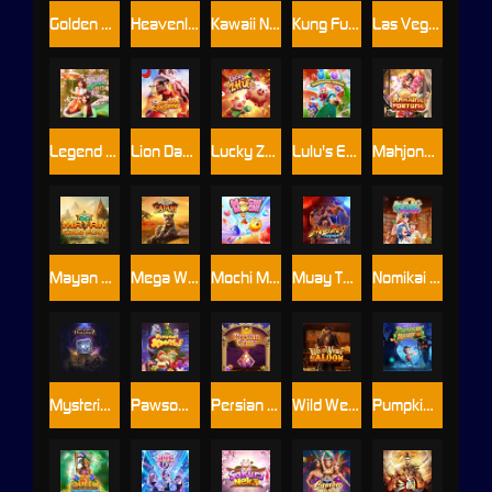
Golden Hatch
Heavenly Sage
Kawaii Neko
Kung Fu Warrior
Las Vegas Party
Legend of the White and Green Snake
Lion Dance Fortune
Lucky Zhu
Lulu's Enchanted Forest
Mahjong Fortune
Mayan Gold Hunt
Mega Wild Safari
Mochi Mochi
Muay Thai Arena
Nomikai Fever
Mysteries of Pandora
Pawsome Xmas
Persian Gems
Wild West Saloon
Pumpkin Night