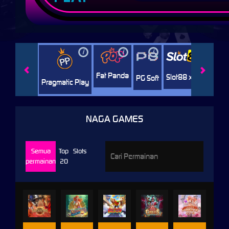
i
i
i
i
i
Facha
Fat Panda
Slot88 x PP
PG Soft
Pragmatic Play
NAGA GAMES
Semua
Top
Slots
permainan
20