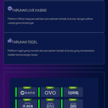
TARUHAN LIVE KASINO
Platform Pilihan bagi perusahaan-perusahaan terbaik di dunia, dengan pilihan
variasi game terbanyak
TARUHAN TOGEL
Platform togel yang menarik dari perusahan terbaik di dunia yang menawarkan
hadiah kemenangan besar