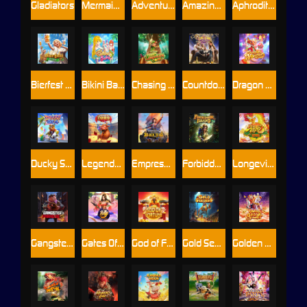
Gladiators
Mermaid's Treasure
Adventures Of Caramelo
Amazing Circus
Aphrodite - Goddess of Love
Bierfest Delight
Bikini Babes
Chasing Leprechaun Coins
Countdown to Fortune
Dragon Wonder
Ducky Spin
Legendary El Toro
Empress of the Black Seas
Forbidden Island
Longevity dragon(Fulong)
Gangster's Paradise
Gates Of Kunlun
God of Fortune
Gold Seekers
Golden Gallop