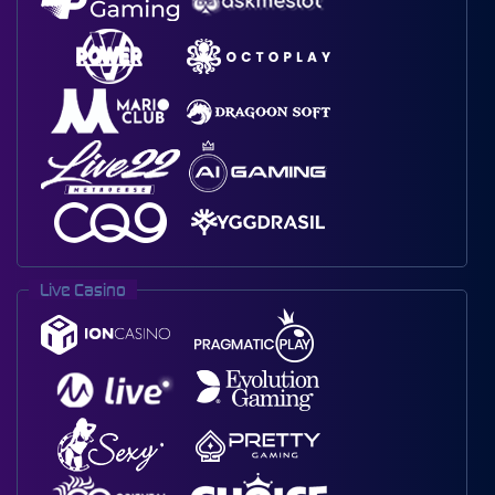
Live Casino