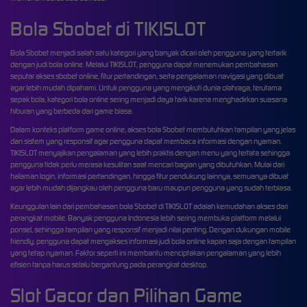
Bola Sbobet di TIKISLOT
Bola Sbobet menjadi salah satu kategori yang banyak dicari oleh pengguna yang tertarik
dengan judi bola online. Melalui TIKISLOT, pengguna dapat menemukan pembahasan
seputar akses sbobet online, fitur pertandingan, serta pengalaman navigasi yang dibuat
agar lebih mudah dipahami. Untuk pengguna yang mengikuti dunia olahraga, terutama
sepak bola, kategori bola online sering menjadi daya tarik karena menghadirkan suasana
hiburan yang berbeda dari game biasa.
Dalam konteks platform game online, akses bola Sbobet membutuhkan tampilan yang jelas
dan sistem yang responsif agar pengguna dapat membaca informasi dengan nyaman.
TIKISLOT menyajikan pengalaman yang lebih praktis dengan menu yang tertata sehingga
pengguna tidak perlu merasa kesulitan saat mencari bagian yang dibutuhkan. Mulai dari
halaman login, informasi pertandingan, hingga fitur pendukung lainnya, semuanya dibuat
agar lebih mudah dijangkau oleh pengguna baru maupun pengguna yang sudah terbiasa.
Keunggulan lain dari pembahasan bola Sbobet di TIKISLOT adalah kemudahan akses dari
perangkat mobile. Banyak pengguna Indonesia lebih sering membuka platform melalui
ponsel, sehingga tampilan yang responsif menjadi nilai penting. Dengan dukungan mobile
friendly, pengguna dapat mengakses informasi judi bola online kapan saja dengan tampilan
yang tetap nyaman. Faktor seperti ini membantu menciptakan pengalaman yang lebih
efisien tanpa harus selalu bergantung pada perangkat desktop.
Slot Gacor dan Pilihan Game