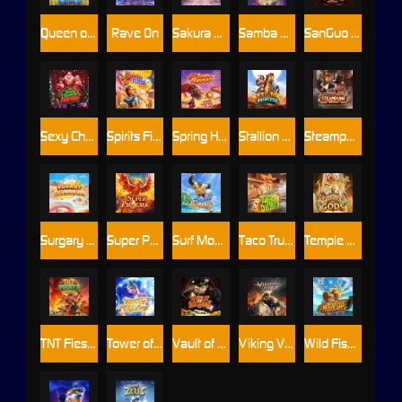
Queen of Aztec
Rave On
Sakura Neko
Samba Fiesta
SanGuo - The Brotherhood
Sexy Christmas Sirens
Spirits Fiesta
Spring Harvest
Stallion Princess
Steampunk Reloaded
Surgary bonanza
Super Phoenix
Surf Monkey
Taco Truck Delight
Temple of Gods
TNT Fiesta
Tower of Riches
Vault of Riches
Viking Valor
Wild Fish Hunter