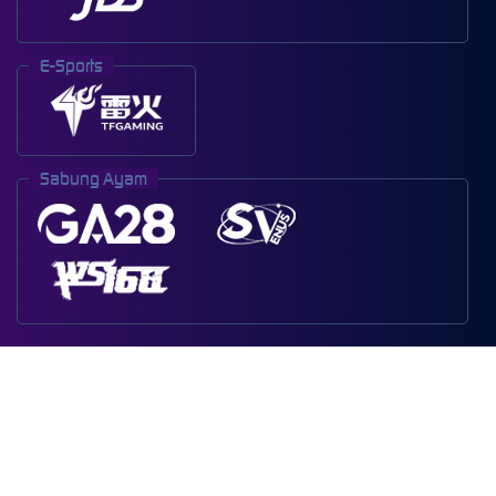
E-Sports
Sabung Ayam