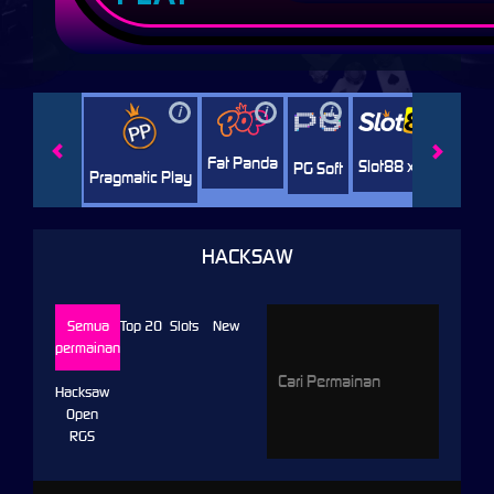
i
i
i
i
i
Facha
Fat Panda
Slot88 x PP
PG Soft
Pragmatic Play
HACKSAW
Semua
Top 20
Slots
New
permainan
Hacksaw
Open
RGS