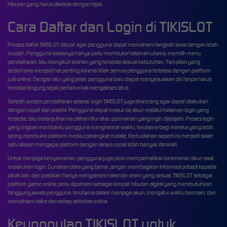
hiburan yang harus dikelola dengan bijak.
Cara Daftar dan Login di TIKISLOT
Proses daftar TIKISLOT dibuat agar pengguna dapat memahami langkah awal dengan lebih
mudah. Pengguna biasanya hanya perlu membuka halaman utama, memilih menu
pendaftaran, lalu mengikuti arahan yang tersedia sesuai kebutuhan. Tampilan yang
sederhana menjadi hal penting karena tidak semua pengguna terbiasa dengan platform
judi online. Dengan alur yang jelas, pengguna baru dapat menyesuaikan diri tanpa harus
merasa bingung sejak pertama kali mengakses situs.
Setelah proses pendaftaran selesai, login TIKISLOT juga dirancang agar dapat dilakukan
dengan cepat dan praktis. Pengguna dapat masuk ke akun melalui halaman login yang
tersedia, lalu melanjutkan ke pilihan fitur atau permainan yang ingin dijelajahi. Proses login
yang ringkas membantu pengguna menghemat waktu, terutama bagi mereka yang lebih
sering membuka platform melalui perangkat mobile. Kemudahan seperti ini menjadi salah
satu alasan mengapa platform dengan akses cepat lebih banyak diminati.
Untuk menjaga kenyamanan, pengguna juga perlu memperhatikan keamanan akun saat
melakukan login. Gunakan data yang benar, jangan membagikan informasi pribadi kepada
pihak lain, dan pastikan hanya mengakses halaman resmi yang sesuai. TIKISLOT sebagai
platform game online perlu dipahami sebagai tempat hiburan digital yang membutuhkan
tanggung jawab pengguna, terutama dalam menjaga akun, mengatur waktu bermain, dan
memahami risiko dari setiap aktivitas online.
Keunggulan TIKISLOT untuk