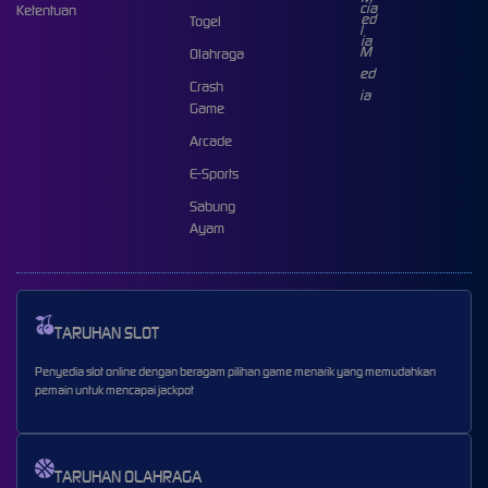
Ketentuan
Togel
Olahraga
Crash
Game
Arcade
E-Sports
Sabung
Ayam
TARUHAN SLOT
Penyedia slot online dengan beragam pilihan game menarik yang memudahkan
pemain untuk mencapai jackpot
TARUHAN OLAHRAGA