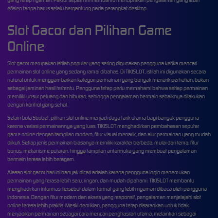
yang tetap nyaman. Faktor seperti ini membantu menciptakan pengalaman yang lebih
efisien tanpa harus selalu bergantung pada perangkat desktop.
Slot Gacor dan Pilihan Game
Online
Slot gacor merupakan istilah populer yang sering digunakan pengguna ketika mencari
permainan slot online yang sedang ramai dibahas. Di TIKISLOT, istilah ini digunakan secara
natural untuk menggambarkan kategori permainan yang banyak menarik perhatian, bukan
sebagai jaminan hasil tertentu. Pengguna tetap perlu memahami bahwa setiap permainan
memiliki unsur peluang dan hiburan, sehingga pengalaman bermain sebaiknya dilakukan
dengan kontrol yang sehat.
Selain bola Sbobet, pilihan slot online menjadi daya tarik utama bagi banyak pengguna
karena variasi permainannya yang luas. TIKISLOT menghadirkan pembahasan seputar
game online dengan tampilan modern, fitur visual menarik, dan alur permainan yang mudah
diikuti. Setiap jenis permainan biasanya memiliki karakter berbeda, mulai dari tema, fitur
bonus, mekanisme putaran, hingga tampilan antarmuka yang membuat pengalaman
bermain terasa lebih beragam.
Alasan slot gacor hari ini banyak dicari adalah karena pengguna ingin menemukan
permainan yang terasa lebih seru, ringan, dan mudah dipahami. TIKISLOT membantu
menghadirkan informasi tersebut dalam format yang lebih nyaman dibaca oleh pengguna
Indonesia. Dengan fitur modern dan akses yang responsif, pengalaman menjelajahi slot
online terasa lebih praktis. Meski demikian, pengguna tetap disarankan untuk tidak
menjadikan permainan sebagai cara mencari penghasilan utama, melainkan sebagai