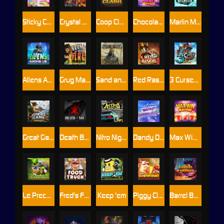
Sticky Candyland
Crystal Robot
Coop Clash
Chocolate Rocket
Marlin Masters Atlantis
Aliens Among Us
Grug Make Fire
Sand and Ashes
Red Rascal™
3 Cursed Chests™
Great Game Rockies
Death Becomes You
Nitro Nights
Dandy Diamonds
Max Win Machine
Le Prechaun
Fred's Food Truck
Keep 'em
Piggy Cluster Hunt
Barrel Bonanza