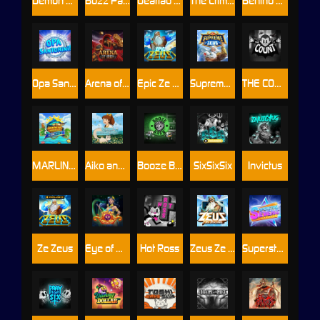
Demon Queen
Buzz Patrol
Gearlab Genius
The Crime File
Behind Bars: Masterplan
Opa Santorini!
Arena of Iron
Epic Ze Zeus
Supreme Zeus
THE COUNT
MARLIN MASTERS: THE BIG HAUL
Aiko and the Wind Spirit
Booze Bash
SixSixSix
Invictus
Ze Zeus
Eye of Medusa
Hot Ross
Zeus Ze Zecond
Superstar Sevens