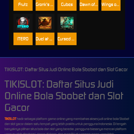
Frutz
Gronk's Gems
Cubes
Dawn of Kings
Wings of Horus
ITERO
Duel at Dawn
Cursed Crypt
TIKISLOT: Daftar Situs Judi Online Bola Sbobet dan Slot Gacor
TIKISLOT: Daftar Situs Judi
Online Bola Sbobet dan Slot
Gacor
TIKISLOT
hadir sebagai platform game online yang membahas akses judi online bola Sbobet
dan slot gacor dalam satu tempat yang lebih praktis untuk pengguna Indonesia. Di tengah
banyaknya pilihan situs bola dan slot yang beredar, pengguna biasanya mencari platform