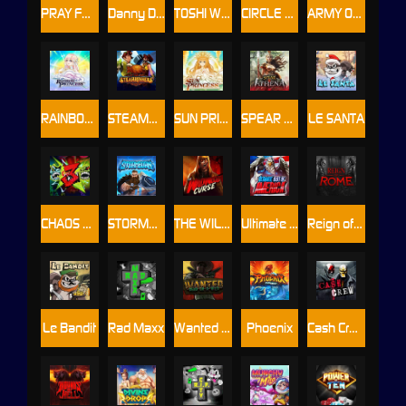
PRAY FOR SIX
Danny Dollar
TOSHI WAYS CLUB
CIRCLE OF LIFE
ARMY OF ARES
RAINBOW PRINCESS
STEAMRUNNERS
SUN PRINCESS
SPEAR OF ATHENA
LE SANTA
CHAOS CREW 3
STORMBORN
THE WILDWOOD CURSE
Ultimate Slot of America
Reign of Rome
Le Bandit
Rad Maxx
Wanted Dead or a Wild
Phoenix
Cash Crew