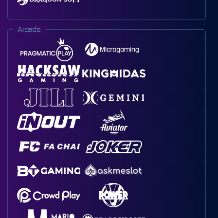
Arcade