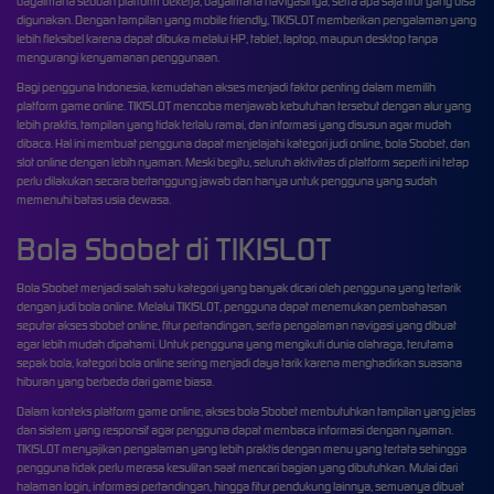
bagaimana sebuah platform bekerja, bagaimana navigasinya, serta apa saja fitur yang bisa
digunakan. Dengan tampilan yang mobile friendly, TIKISLOT memberikan pengalaman yang
lebih fleksibel karena dapat dibuka melalui HP, tablet, laptop, maupun desktop tanpa
mengurangi kenyamanan penggunaan.
Bagi pengguna Indonesia, kemudahan akses menjadi faktor penting dalam memilih
platform game online. TIKISLOT mencoba menjawab kebutuhan tersebut dengan alur yang
lebih praktis, tampilan yang tidak terlalu ramai, dan informasi yang disusun agar mudah
dibaca. Hal ini membuat pengguna dapat menjelajahi kategori judi online, bola Sbobet, dan
slot online dengan lebih nyaman. Meski begitu, seluruh aktivitas di platform seperti ini tetap
perlu dilakukan secara bertanggung jawab dan hanya untuk pengguna yang sudah
memenuhi batas usia dewasa.
Bola Sbobet di TIKISLOT
Bola Sbobet menjadi salah satu kategori yang banyak dicari oleh pengguna yang tertarik
dengan judi bola online. Melalui TIKISLOT, pengguna dapat menemukan pembahasan
seputar akses sbobet online, fitur pertandingan, serta pengalaman navigasi yang dibuat
agar lebih mudah dipahami. Untuk pengguna yang mengikuti dunia olahraga, terutama
sepak bola, kategori bola online sering menjadi daya tarik karena menghadirkan suasana
hiburan yang berbeda dari game biasa.
Dalam konteks platform game online, akses bola Sbobet membutuhkan tampilan yang jelas
dan sistem yang responsif agar pengguna dapat membaca informasi dengan nyaman.
TIKISLOT menyajikan pengalaman yang lebih praktis dengan menu yang tertata sehingga
pengguna tidak perlu merasa kesulitan saat mencari bagian yang dibutuhkan. Mulai dari
halaman login, informasi pertandingan, hingga fitur pendukung lainnya, semuanya dibuat