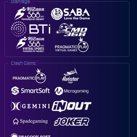
Olahraga
Crash Game