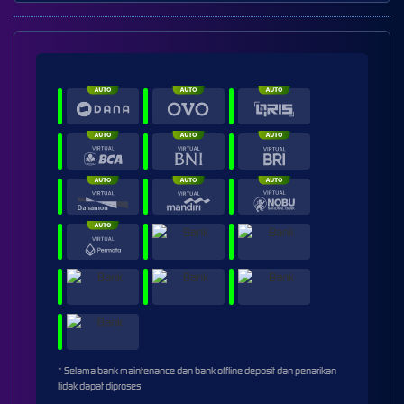
* Selama bank maintenance dan bank offline deposit dan penarikan
tidak dapat diproses