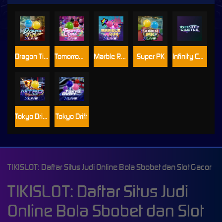
Dragon Tiger
Tomorrow land
Marble Run
Super PK
Infinity Castle
Tokyo Drift Nitro
Tokyo Drift
TIKISLOT: Daftar Situs Judi Online Bola Sbobet dan Slot Gacor
TIKISLOT: Daftar Situs Judi
Online Bola Sbobet dan Slot