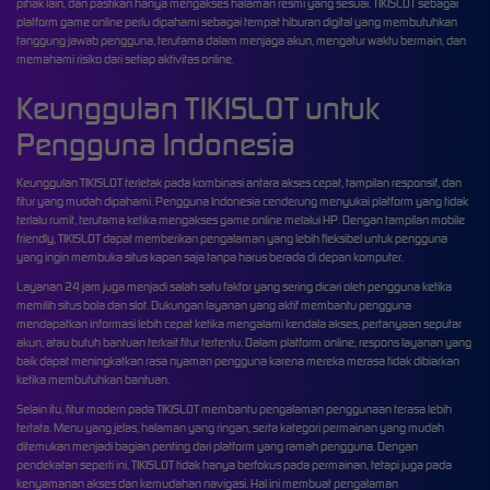
pihak lain, dan pastikan hanya mengakses halaman resmi yang sesuai. TIKISLOT sebagai
platform game online perlu dipahami sebagai tempat hiburan digital yang membutuhkan
tanggung jawab pengguna, terutama dalam menjaga akun, mengatur waktu bermain, dan
memahami risiko dari setiap aktivitas online.
Keunggulan TIKISLOT untuk
Pengguna Indonesia
Keunggulan TIKISLOT terletak pada kombinasi antara akses cepat, tampilan responsif, dan
fitur yang mudah dipahami. Pengguna Indonesia cenderung menyukai platform yang tidak
terlalu rumit, terutama ketika mengakses game online melalui HP. Dengan tampilan mobile
friendly, TIKISLOT dapat memberikan pengalaman yang lebih fleksibel untuk pengguna
yang ingin membuka situs kapan saja tanpa harus berada di depan komputer.
Layanan 24 jam juga menjadi salah satu faktor yang sering dicari oleh pengguna ketika
memilih situs bola dan slot. Dukungan layanan yang aktif membantu pengguna
mendapatkan informasi lebih cepat ketika mengalami kendala akses, pertanyaan seputar
akun, atau butuh bantuan terkait fitur tertentu. Dalam platform online, respons layanan yang
baik dapat meningkatkan rasa nyaman pengguna karena mereka merasa tidak dibiarkan
ketika membutuhkan bantuan.
Selain itu, fitur modern pada TIKISLOT membantu pengalaman penggunaan terasa lebih
tertata. Menu yang jelas, halaman yang ringan, serta kategori permainan yang mudah
ditemukan menjadi bagian penting dari platform yang ramah pengguna. Dengan
pendekatan seperti ini, TIKISLOT tidak hanya berfokus pada permainan, tetapi juga pada
kenyamanan akses dan kemudahan navigasi. Hal ini membuat pengalaman