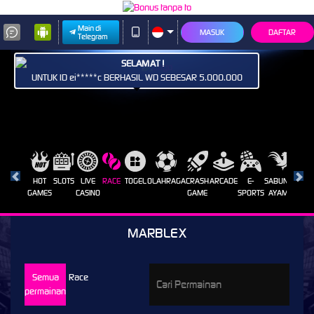
Main di
MASUK
DAFTAR
Telegram
HOT
SLOTS
LIVE
RACE
TOGEL
OLAHRAGA
CRASH
ARCADE
E-
SABUNG
PROM
GAMES
CASINO
GAME
SPORTS
AYAM
MARBLEX
Semua
Race
permainan