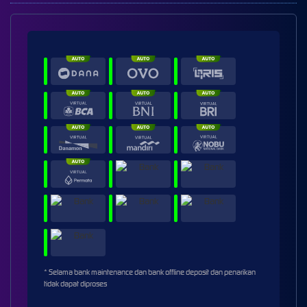
* Selama bank maintenance dan bank offline deposit dan penarikan
tidak dapat diproses