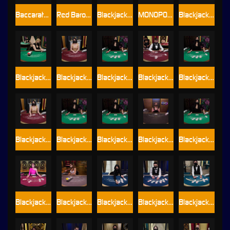
Baccarat_Squeeze
Red Baron RNG
Blackjack_B
MONOPOLY Roll'em
Blackjack_C
Blackjack_D
Blackjack_Diamond_VIP
Blackjack_E
Blackjack_Fortune_VIP
Blackjack_G
Blackjack_Grand_VIP
Blackjack_H
Blackjack_I
Blackjack_Infinite
Blackjack_J
Blackjack_Party
Blackjack_Platinum_VIP
Blackjack_Silver_1
Blackjack_Silver_2
Blackjack_Silver_3