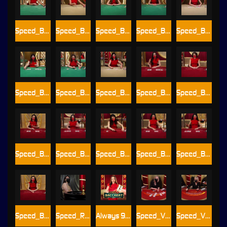
Speed_Baccarat_C
Speed_Baccarat_D
Speed_Baccarat_E
Speed_Baccarat_F
Speed_Baccarat_G
Speed_Baccarat_H
Speed_Baccarat_I
Speed_Baccarat_J
Speed_Baccarat_k
Speed_Baccarat_L
Speed_Baccarat_N
Speed_Baccarat_O
Speed_Baccarat_P
Speed_Baccarat_Q
Speed_Baccarat_R
Speed_Baccarat_S
Speed_Roulette
Always 9 Baccarat
Speed_VIP_Blackjack_A
Speed_VIP_Blackjack_B