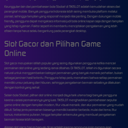
Keunggulan lain dari pembahasan bola Sbobet di TIKISLOT adalah kemudahan akses dari
perangkat mobile. Banyak pengguna Indonesia lebih sering membuka platform melalui
ponsel, sehingga tampilan yang responsif menjadi nilai penting. Dengan dukungan mobile
friendly, pengguna dapat mengakses informasi judi bola online kapan saja dengan tampilan
yang tetap nyaman. Faktor seperti ini membantu menciptakan pengalaman yang lebih
efisien tanpa harus selalu bergantung pada perangkat desktop.
Slot Gacor dan Pilihan Game
Online
Slot gacor merupakan istilah populer yang sering digunakan pengguna ketika mencari
permainan slot online yang sedang ramai dibahas. Di TIKISLOT, istilah ini digunakan secara
natural untuk menggambarkan kategori permainan yang banyak menarik perhatian, bukan
sebagai jaminan hasil tertentu. Pengguna tetap perlu memahami bahwa setiap permainan
memiliki unsur peluang dan hiburan, sehingga pengalaman bermain sebaiknya dilakukan
dengan kontrol yang sehat.
Selain bola Sbobet, pilihan slot online menjadi daya tarik utama bagi banyak pengguna
karena variasi permainannya yang luas. TIKISLOT menghadirkan pembahasan seputar
game online dengan tampilan modern, fitur visual menarik, dan alur permainan yang mudah
diikuti. Setiap jenis permainan biasanya memiliki karakter berbeda, mulai dari tema, fitur
bonus, mekanisme putaran, hingga tampilan antarmuka yang membuat pengalaman
bermain terasa lebih beragam.
Alasan slot gacor hari ini banyak dicari adalah karena pengguna ingin menemukan