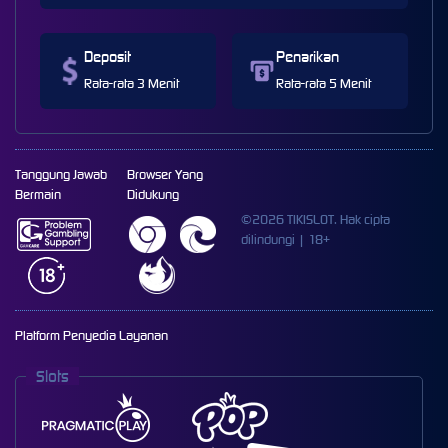
Deposit
Penarikan
Rata-rata 3 Menit
Rata-rata 5 Menit
Tanggung Jawab
Browser Yang
Bermain
Didukung
©2026 TIKISLOT. Hak cipta
dilindungi | 18+
Platform Penyedia Layanan
Slots