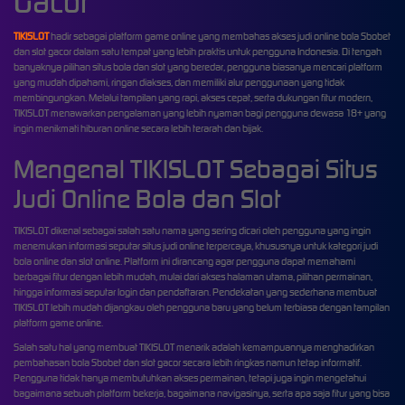
Gacor
TIKISLOT
hadir sebagai platform game online yang membahas akses judi online bola Sbobet
dan slot gacor dalam satu tempat yang lebih praktis untuk pengguna Indonesia. Di tengah
banyaknya pilihan situs bola dan slot yang beredar, pengguna biasanya mencari platform
yang mudah dipahami, ringan diakses, dan memiliki alur penggunaan yang tidak
membingungkan. Melalui tampilan yang rapi, akses cepat, serta dukungan fitur modern,
TIKISLOT menawarkan pengalaman yang lebih nyaman bagi pengguna dewasa 18+ yang
ingin menikmati hiburan online secara lebih terarah dan bijak.
Mengenal TIKISLOT Sebagai Situs
Judi Online Bola dan Slot
TIKISLOT dikenal sebagai salah satu nama yang sering dicari oleh pengguna yang ingin
menemukan informasi seputar situs judi online terpercaya, khususnya untuk kategori judi
bola online dan slot online. Platform ini dirancang agar pengguna dapat memahami
berbagai fitur dengan lebih mudah, mulai dari akses halaman utama, pilihan permainan,
hingga informasi seputar login dan pendaftaran. Pendekatan yang sederhana membuat
TIKISLOT lebih mudah dijangkau oleh pengguna baru yang belum terbiasa dengan tampilan
platform game online.
Salah satu hal yang membuat TIKISLOT menarik adalah kemampuannya menghadirkan
pembahasan bola Sbobet dan slot gacor secara lebih ringkas namun tetap informatif.
Pengguna tidak hanya membutuhkan akses permainan, tetapi juga ingin mengetahui
bagaimana sebuah platform bekerja, bagaimana navigasinya, serta apa saja fitur yang bisa