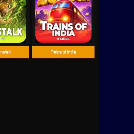
nstalk
Trains of India