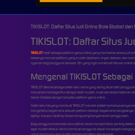
TIKISLOT: Daftar Situs Judi Online Bola Sbobet dan 
TIKISLOT: Daftar Situs J
TIKISLOT
hadir sebagai platform game online yang membahas akses judi onli
biasanya mencari platform yang mudah dipahami, ringan diakses, dan memi
nyaman bagi pengguna dewasa 18+ yang ingin menikmati hiburan online seca
Mengenal TIKISLOT Sebagai Si
TIKISLOT dikenal sebagai salah satu nama yang sering dicari oleh pengguna y
memahami berbagai fitur dengan lebih mudah, mulai dari akses halaman ut
belum terbiasa dengan tampilan platform game online.
Salah satu hal yang membuat TIKISLOT menarik adalah kemampuannya mengh
mengetahui bagaimana sebuah platform bekerja, bagaimana navigasinya, sert
laptop, maupun desktop tanpa mengurangi kenyamanan penggunaan.
Bagi pengguna Indonesia, kemudahan akses menjadi faktor penting dalam me
agar mudah dibaca. Hal ini membuat pengguna dapat menjelajahi kategori judi
untuk pengguna yang sudah memenuhi batas usia dewasa.