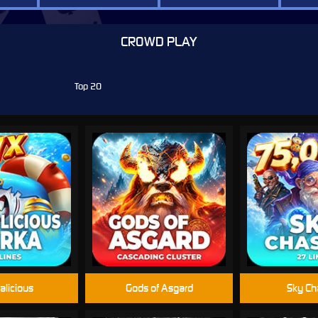
CROWD PLAY
Top 20
alicious
Gods of Asgard
Sky Ch