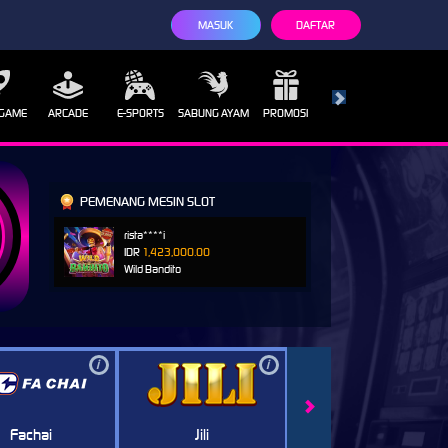
MASUK
DAFTAR
 GAME
ARCADE
E-SPORTS
SABUNG AYAM
PROMOSI
PEMENANG MESIN SLOT
rista****i
IDR
1,423,000.00
Wild Bandito
mom****1
IDR
1,387,460.00
Gates of Olympus Super Scatter
i
i
i
jcotik****t
IDR
1,252,450.00
No Limit City
Gates of Olympus 1000
Fachai
Jili
cokl****3