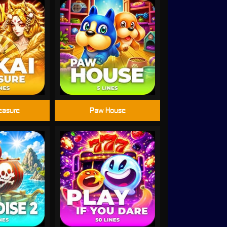
Gates of Olympus Super Scatter
reasure
Paw House