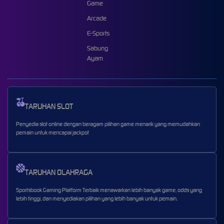
Game
Arcade
E-Sports
Sabung
Ayam
TARUHAN SLOT
Penyedia slot online dengan beragam pilihan game menarik yang memudahkan
pemain untuk mencapai jackpot
TARUHAN OLAHRAGA
Sportsbook Gaming Platform Terbaik menawarkan lebih banyak game, odds yang
lebih tinggi, dan menyediakan pilihan yang lebih banyak untuk pemain.