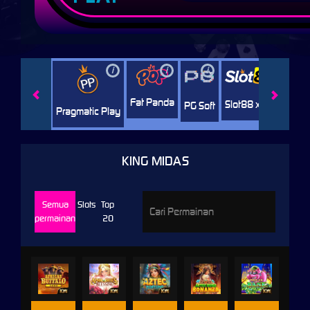
i
i
i
i
i
Facha
Fat Panda
Slot88 x PP
PG Soft
Pragmatic Play
KING MIDAS
Semua
Slots
Top
permainan
20