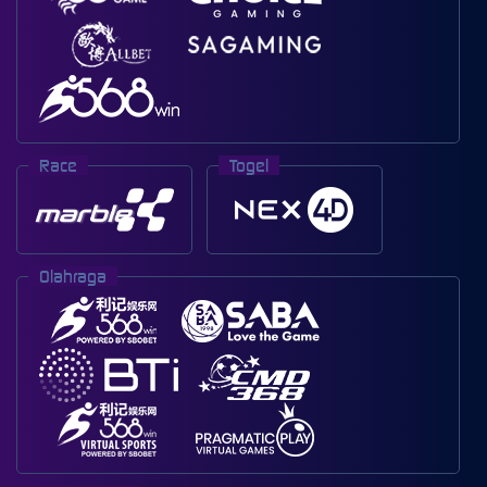
Race
Togel
Olahraga