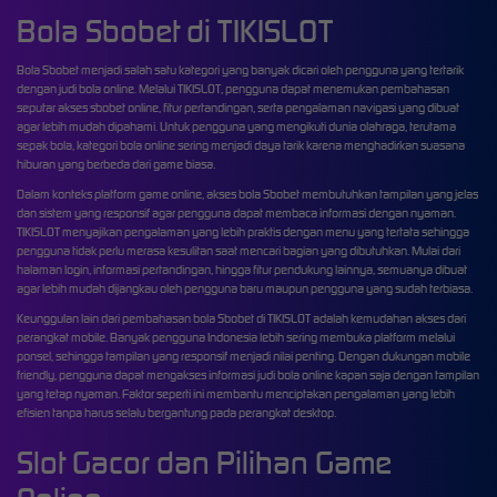
Bola Sbobet di TIKISLOT
Bola Sbobet menjadi salah satu kategori yang banyak dicari oleh pengguna yang tertarik
dengan judi bola online. Melalui TIKISLOT, pengguna dapat menemukan pembahasan
seputar akses sbobet online, fitur pertandingan, serta pengalaman navigasi yang dibuat
agar lebih mudah dipahami. Untuk pengguna yang mengikuti dunia olahraga, terutama
sepak bola, kategori bola online sering menjadi daya tarik karena menghadirkan suasana
hiburan yang berbeda dari game biasa.
Dalam konteks platform game online, akses bola Sbobet membutuhkan tampilan yang jelas
dan sistem yang responsif agar pengguna dapat membaca informasi dengan nyaman.
TIKISLOT menyajikan pengalaman yang lebih praktis dengan menu yang tertata sehingga
pengguna tidak perlu merasa kesulitan saat mencari bagian yang dibutuhkan. Mulai dari
halaman login, informasi pertandingan, hingga fitur pendukung lainnya, semuanya dibuat
agar lebih mudah dijangkau oleh pengguna baru maupun pengguna yang sudah terbiasa.
Keunggulan lain dari pembahasan bola Sbobet di TIKISLOT adalah kemudahan akses dari
perangkat mobile. Banyak pengguna Indonesia lebih sering membuka platform melalui
ponsel, sehingga tampilan yang responsif menjadi nilai penting. Dengan dukungan mobile
friendly, pengguna dapat mengakses informasi judi bola online kapan saja dengan tampilan
yang tetap nyaman. Faktor seperti ini membantu menciptakan pengalaman yang lebih
efisien tanpa harus selalu bergantung pada perangkat desktop.
Slot Gacor dan Pilihan Game