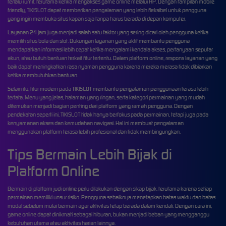
terlalu rumit, terutama ketika mengakses game online melalui HP. Dengan tampilan mobile
friendly, TIKISLOT dapat memberikan pengalaman yang lebih fleksibel untuk pengguna
yang ingin membuka situs kapan saja tanpa harus berada di depan komputer.
Layanan 24 jam juga menjadi salah satu faktor yang sering dicari oleh pengguna ketika
memilih situs bola dan slot. Dukungan layanan yang aktif membantu pengguna
mendapatkan informasi lebih cepat ketika mengalami kendala akses, pertanyaan seputar
akun, atau butuh bantuan terkait fitur tertentu. Dalam platform online, respons layanan yang
baik dapat meningkatkan rasa nyaman pengguna karena mereka merasa tidak dibiarkan
ketika membutuhkan bantuan.
Selain itu, fitur modern pada TIKISLOT membantu pengalaman penggunaan terasa lebih
tertata. Menu yang jelas, halaman yang ringan, serta kategori permainan yang mudah
ditemukan menjadi bagian penting dari platform yang ramah pengguna. Dengan
pendekatan seperti ini, TIKISLOT tidak hanya berfokus pada permainan, tetapi juga pada
kenyamanan akses dan kemudahan navigasi. Hal ini membuat pengalaman
menggunakan platform terasa lebih profesional dan tidak membingungkan.
Tips Bermain Lebih Bijak di
Platform Online
Bermain di platform judi online perlu dilakukan dengan sikap bijak, terutama karena setiap
permainan memiliki unsur risiko. Pengguna sebaiknya menetapkan batas waktu dan batas
modal sebelum mulai bermain agar aktivitas tetap berada dalam kendali. Dengan cara ini,
game online dapat dinikmati sebagai hiburan, bukan menjadi beban yang mengganggu
kebutuhan utama atau aktivitas harian lainnya.