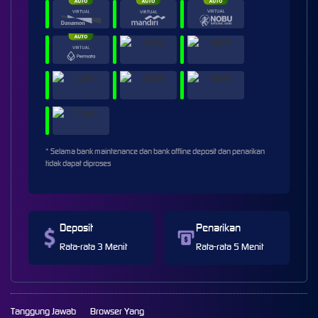
* Selama bank maintenance dan bank offline deposit dan penarikan
tidak dapat diproses
Deposit
Penarikan
Rata-rata 3 Menit
Rata-rata 5 Menit
Tanggung Jawab
Browser Yang